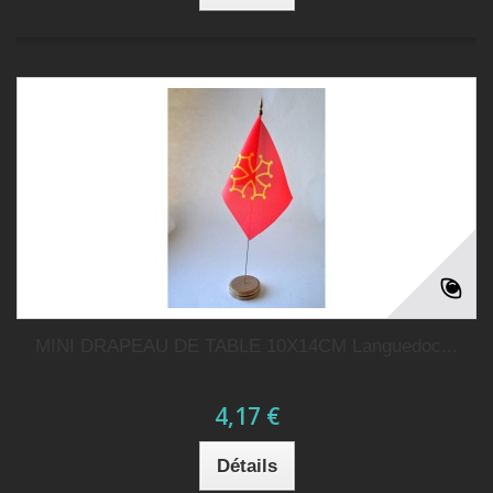
MINI DRAPEAU DE TABLE 10X14CM Languedoc...
4,17 €
Détails