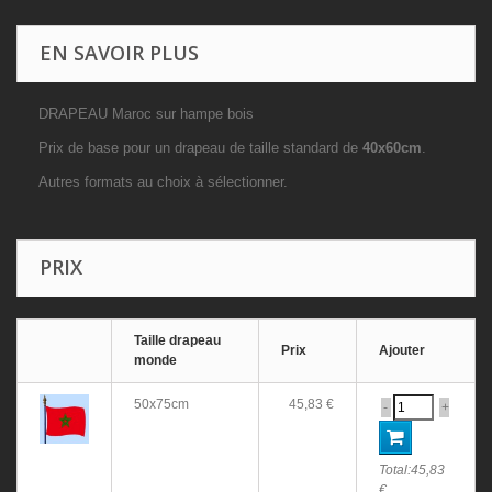
EN SAVOIR PLUS
DRAPEAU Maroc sur hampe bois
Prix de base pour un drapeau de taille standard de
40x60cm
.
Autres formats au choix à sélectionner.
PRIX
Taille drapeau
Prix
Ajouter
monde
50x75cm
45,83 €
-
+
Total:
45,83
€