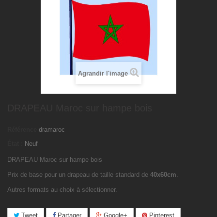
Agrandir l'image
DRAPEAU Maroc sur hampe bois
Référence
dramaroc
État :
Neuf
DRAPEAU Maroc sur hampe bois
Prix de base pour un drapeau de taille standard de
40x60cm
.
Autres formats au choix à sélectionner.
Tweet
Partager
Google+
Pinterest