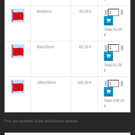
60x90cm
50,00 €
-
+
Total:
50,00
€
80x120cm
62,50 €
-
+
Total:
62,50
€
100x150cm
108,33 €
-
+
Total:
108,33
€
Prix par quantité d'une déclinaison donnée