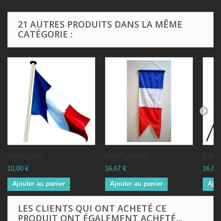
21 AUTRES PRODUITS DANS LA MÊME
CATÉGORIE :
PAVILLON...
ORIFLAMME...
DRAP
10,00 €
16,67 €
16,67 
Ajouter au panier
Ajouter au panier
Ajou
LES CLIENTS QUI ONT ACHETÉ CE
PRODUIT ONT ÉGALEMENT ACHETÉ...