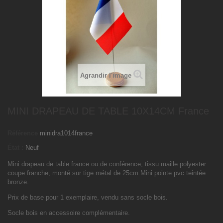
Agrandir l'image
MINI DRAPEAU DE TABLE 10X14CM France
Référence
minidra1014france
État :
Neuf
Mini drapeau de table france ou de conférence, tissu maille polyester
coupe franche, monté sur tige métal de 25cm.Mini pointe pvc teintée
bronze.
Prix de base pour 1 exemplaire, vendu sans socle bois.
Socle bois en accessoire complémentaire.