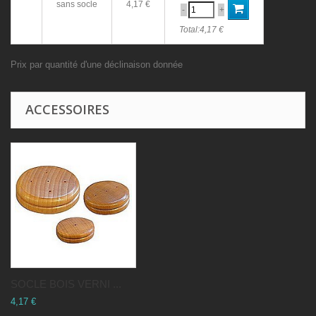
sans socle
4,17 €
-
+
Total:
4,17 €
Prix par quantité d'une déclinaison donnée
ACCESSOIRES
SOCLE BOIS VERNI ...
4,17 €