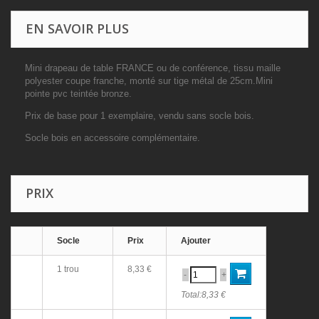
EN SAVOIR PLUS
Mini drapeau de table FRANCE ou de conférence, tissu maille
polyester coupe franche, monté sur tige métal de 25cm.Mini
pointe pvc teintée bronze.
Prix de base pour 1 exemplaire, vendu sans socle bois.
Socle bois en accessoire complémentaire.
PRIX
Socle
Prix
Ajouter
1 trou
8,33 €
-
+
Total:
8,33 €