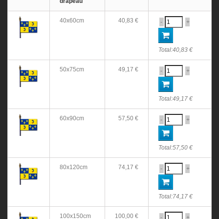
drapeau
40x60cm
40,83 €
-
+
Total:
40,83 €
50x75cm
49,17 €
-
+
Total:
49,17 €
60x90cm
57,50 €
-
+
Total:
57,50 €
80x120cm
74,17 €
-
+
Total:
74,17 €
100x150cm
100,00 €
-
+