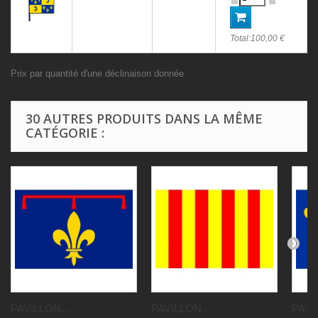
Total:
100,00 €
Prix par quantité d'une déclinaison donnée
30 AUTRES PRODUITS DANS LA MÊME
CATÉGORIE :
PAVILLON...
PAVILLON...
PAVI