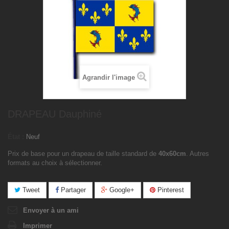
Agrandir l'image
DRAPEAU Dauphiné
État :
Neuf
Prix de base pour un drapeau de taille standard de
40x60cm
. Autres
formats au choix à sélectionner.
Tweet
Partager
Google+
Pinterest
Envoyer à un ami
Imprimer