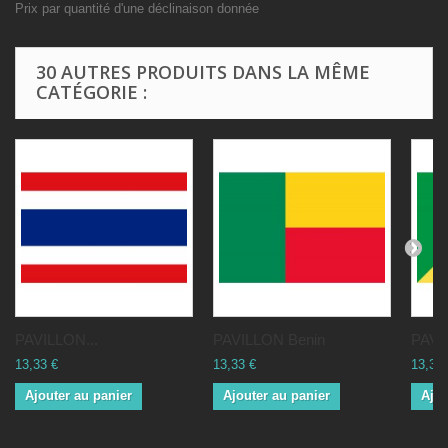
Prix par quantité d'une déclinaison donnée
30 AUTRES PRODUITS DANS LA MÊME
CATÉGORIE :
PAVILLON...
PAVILLON Benin
PAVI
13,33 €
13,33 €
13,33 
Ajouter au panier
Ajouter au panier
Ajou