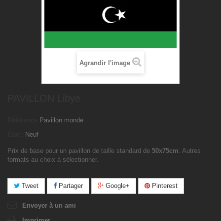
Agrandir l'image
PAVILLON Libye
Référence
Pavillon monde
État :
Neuf
Prix de base pour un pavillon de taille standard de
50x75cm
. Autres
formats au choix à sélectionner.
Tweet
Partager
Google+
Pinterest
Envoyer à un ami
Imprimer