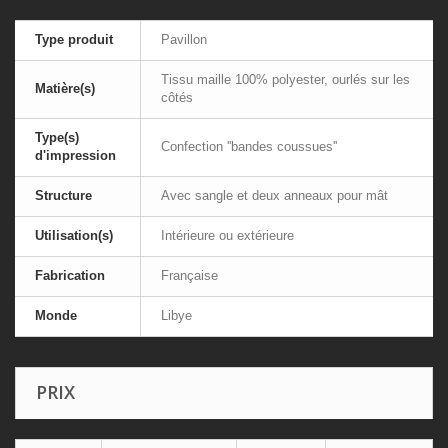
Type produit
Pavillon
Tissu maille 100% polyester, ourlés sur les
Matière(s)
côtés
Type(s)
Confection ''bandes coussues''
d'impression
Structure
Avec sangle et deux anneaux pour mât
Utilisation(s)
Intérieure ou extérieure
Fabrication
Française
Monde
Libye
PRIX