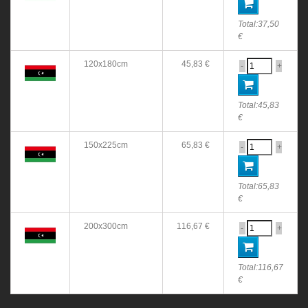
Total:
37,50
€
120x180cm
45,83 €
-
+
Total:
45,83
€
150x225cm
65,83 €
-
+
Total:
65,83
€
200x300cm
116,67 €
-
+
Total:
116,67
€