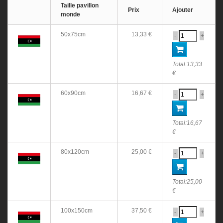
Taille pavillon
Prix
Ajouter
monde
50x75cm
13,33 €
-
+
Total:
13,33
€
60x90cm
16,67 €
-
+
Total:
16,67
€
80x120cm
25,00 €
-
+
Total:
25,00
€
100x150cm
37,50 €
-
+