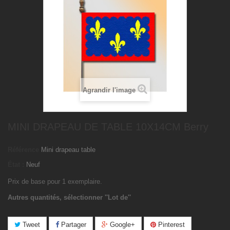
Agrandir l'image
MINI DRAPEAU DE TABLE 10X14CM Berry
Référence
Mini drapeau table
État :
Neuf
Prix de base pour 1 exemplaire.
Autres quantités, sélectionner ''Lot de''
Tweet
Partager
Google+
Pinterest