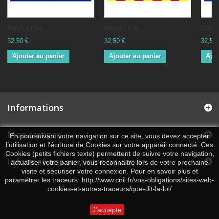
PAVILLON...
PAVILLON...
PAVI
32,50 €
32,50 €
32,50 
Ajouter au panier
Ajouter au panier
Ajou
Informations
Mon compte
En poursuivant votre navigation sur ce site, vous devez accepter
l’utilisation et l'écriture de Cookies sur votre appareil connecté. Ces
Cookies (petits fichiers texte) permettent de suivre votre navigation,
Informations sur votre boutique
actualiser votre panier, vous reconnaitre lors de votre prochaine
visite et sécuriser votre connexion. Pour en savoir plus et
paramétrer les traceurs: http://www.cnil.fr/vos-obligations/sites-web-
cookies-et-autres-traceurs/que-dit-la-loi/
J'accepte