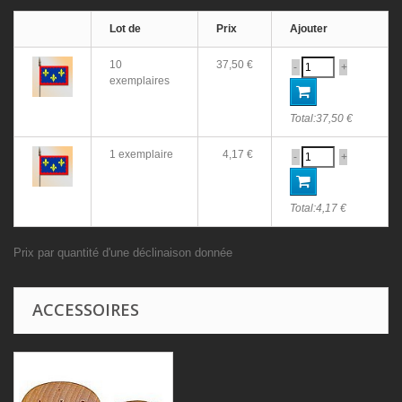
Lot de
Prix
Ajouter
10
37,50 €
-
+
exemplaires
Total:
37,50 €
1 exemplaire
4,17 €
-
+
Total:
4,17 €
Prix par quantité d'une déclinaison donnée
ACCESSOIRES