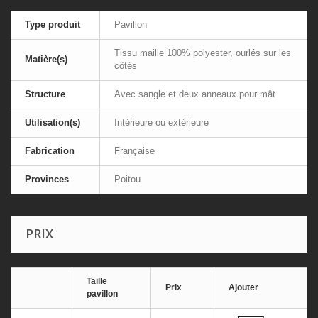
Type produit
Pavillon
Tissu maille 100% polyester, ourlés sur les
Matière(s)
côtés
Structure
Avec sangle et deux anneaux pour mât
Utilisation(s)
Intérieure ou extérieure
Fabrication
Française
Provinces
Poitou
PRIX
Taille
Prix
Ajouter
pavillon