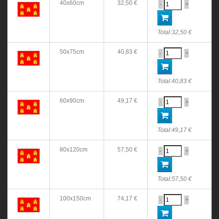
40x60cm
32,50 €
-
+
Total:
32,50 €
50x75cm
40,83 €
-
+
Total:
40,83 €
60x90cm
49,17 €
-
+
Total:
49,17 €
80x120cm
57,50 €
-
+
Total:
57,50 €
100x150cm
74,17 €
-
+