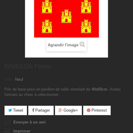
Agrandir l'image
PAVILLON Poitou
État :
Neuf
Prix de base pour un pavillon de taille standard de
40x60cm
. Autres
formats au choix à sélectionner.
Tweet
Partager
Google+
Pinterest
Envoyer à un ami
Imprimer