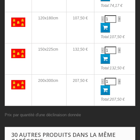
Total:
74,17 €
120x180cm
107,50 €
-
+
Total:
107,50 €
150x225cm
132,50 €
-
+
Total:
132,50 €
200x300cm
207,50 €
-
+
Total:
207,50 €
Prix par quantité d'une déclinaison donnée
30 AUTRES PRODUITS DANS LA MÊME