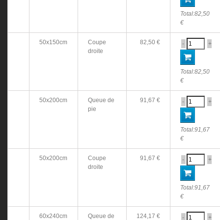
Total:
82,50
€
50x150cm
Coupe
82,50 €
-
+
droite
Total:
82,50
€
50x200cm
Queue de
91,67 €
-
+
pie
Total:
91,67
€
50x200cm
Coupe
91,67 €
-
+
droite
Total:
91,67
€
60x240cm
Queue de
124,17 €
-
+