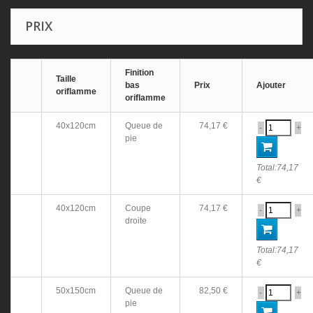
PRIX
Finition
Taille
bas
Prix
Ajouter
oriflamme
oriflamme
40x120cm
Queue de
74,17 €
-
+
pie
Total:
74,17
€
40x120cm
Coupe
74,17 €
-
+
droite
Total:
74,17
€
50x150cm
Queue de
82,50 €
-
+
pie