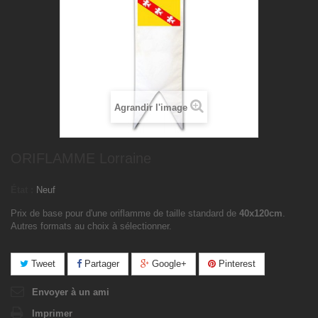
Agrandir l'image
ORIFLAMME Lorraine
État :
Neuf
Prix de base pour d'une oriflamme de taille standard de
40x120cm
.
Autres formats au choix à sélectionner.
Tweet
Partager
Google+
Pinterest
Envoyer à un ami
Imprimer