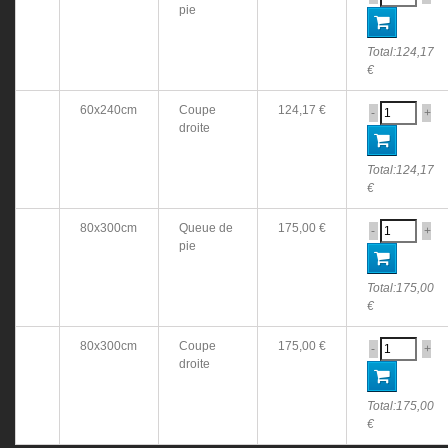
pie
Total:
124,17
€
60x240cm
Coupe
124,17 €
-
+
droite
Total:
124,17
€
80x300cm
Queue de
175,00 €
-
+
pie
Total:
175,00
€
80x300cm
Coupe
175,00 €
-
+
droite
Total:
175,00
€