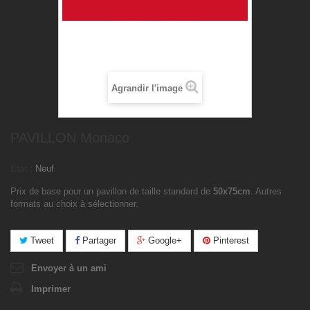
Agrandir l'image
PAVILLON Monaco
État :
Neuf
Prix de base pour un pavillon de taille standard de
50x75cm
. Autres
formats au choix à sélectionner.
Tweet
Partager
Google+
Pinterest
Envoyer à un ami
Imprimer