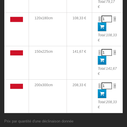
Total:
79,17
€
120x180cm
108,33 €
-
+
Total:
108,33
€
150x225cm
141,67 €
-
+
Total:
141,67
€
200x300cm
208,33 €
-
+
Total:
208,33
€
Prix par quantité d'une déclinaison donnée