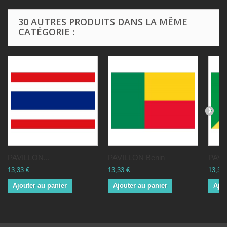
30 AUTRES PRODUITS DANS LA MÊME
CATÉGORIE :
PAVILLON...
PAVILLON Benin
PAVI
13,33 €
13,33 €
13,33 
Ajouter au panier
Ajouter au panier
Ajou