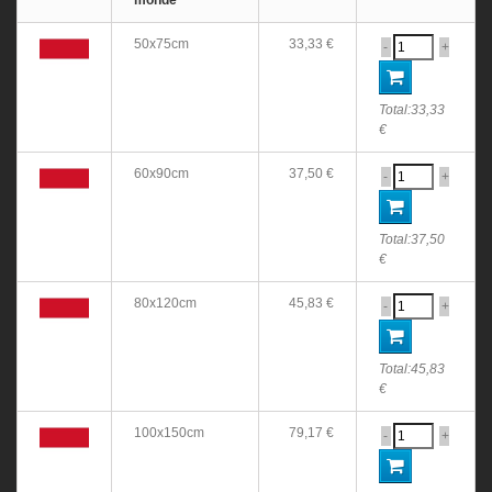
monde
50x75cm
33,33 €
-
+
Total:
33,33
€
60x90cm
37,50 €
-
+
Total:
37,50
€
80x120cm
45,83 €
-
+
Total:
45,83
€
100x150cm
79,17 €
-
+