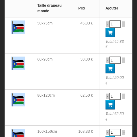
Taille drapeau
Prix
Ajouter
monde
50x75cm
45,83 €
-
+
Total:
45,83
€
60x90cm
50,00 €
-
+
Total:
50,00
€
80x120cm
62,50 €
-
+
Total:
62,50
€
100x150cm
108,33 €
-
+