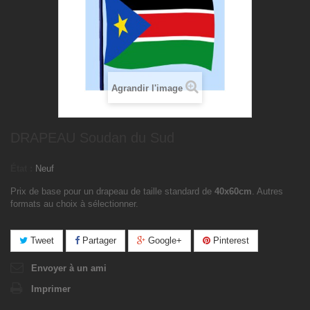
Agrandir l'image
DRAPEAU Soudan du Sud
État :
Neuf
Prix de base pour un drapeau de taille standard de
40x60cm
. Autres
formats au choix à sélectionner.
Tweet
Partager
Google+
Pinterest
Envoyer à un ami
Imprimer