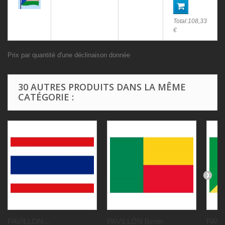
Total:
108,33
€
Prix par quantité d'une déclinaison donnée
30 AUTRES PRODUITS DANS LA MÊME
CATÉGORIE :
PAVILLON...
PAVILLON Benin
PAVI