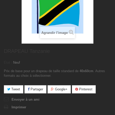
Agrandir l'image
DRAPEAU Tanzanie
État :
Neuf
Prix de base pour un drapeau de taille standard de
40x60cm
. Autres
formats au choix à sélectionner.
Tweet
Partager
Google+
Pinterest
Envoyer à un ami
Imprimer