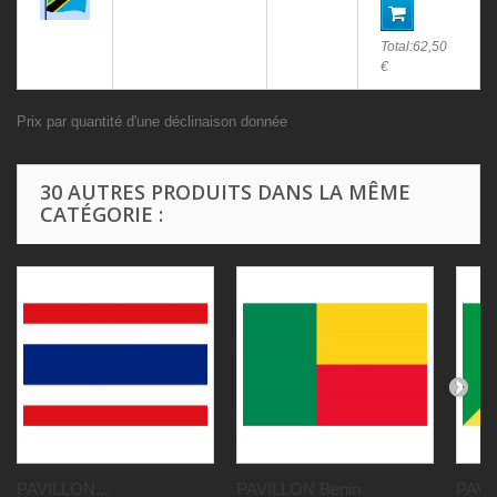
Total:
62,50
€
Prix par quantité d'une déclinaison donnée
30 AUTRES PRODUITS DANS LA MÊME
CATÉGORIE :
PAVILLON...
PAVILLON Benin
PAVI