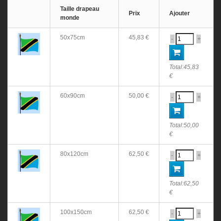
Taille drapeau
Prix
Ajouter
monde
50x75cm
45,83 €
-
+
Total:
45,83
€
60x90cm
50,00 €
-
+
Total:
50,00
€
80x120cm
62,50 €
-
+
Total:
62,50
€
100x150cm
62,50 €
-
+