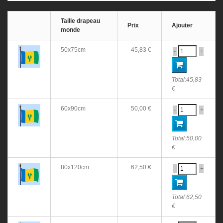
Taille drapeau
Prix
Ajouter
monde
50x75cm
45,83 €
-
+
Total:
45,83
€
60x90cm
50,00 €
-
+
Total:
50,00
€
80x120cm
62,50 €
-
+
Total:
62,50
€