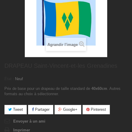
Agrandir l'image
DRAPEAU Saint-Vincent-et-les Grenadines
État :
Neuf
Prix de base pour un drapeau de taille standard de
40x60cm
. Autres
formats au choix à sélectionner.
Tweet
Partager
Google+
Pinterest
Envoyer à un ami
Imprimer