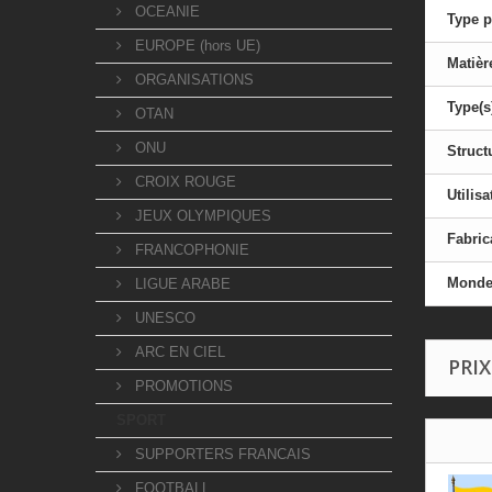
OCEANIE
Type p
EUROPE (hors UE)
Matièr
ORGANISATIONS
Type(s
OTAN
ONU
Struct
CROIX ROUGE
Utilisa
JEUX OLYMPIQUES
Fabric
FRANCOPHONIE
Mond
LIGUE ARABE
UNESCO
ARC EN CIEL
PRIX
PROMOTIONS
SPORT
SUPPORTERS FRANCAIS
FOOTBALL