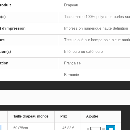
roduit
Drapeau
e(s)
Tissu maille 100% polyester, ourlés sur
) d'impression
Impression numérique haute définition
ure
Tissu cloué sur hampe bois bleue mari
tion(s)
Intérieure ou extérieure
ation
Française
e
Birmanie
Taille drapeau monde
Prix
Ajouter
50x75cm
45,83 €