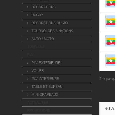
DECORATIONS
RUGBY
DECORATIONS RUGBY
TOURNOI DES 6 NATIONS
AUTO / MOTO
TOURISME
PLV
PLV EXTERIEURE
VOILES
PLV INTERIEURE
Prix par q
TABLE ET BUREAU
MINI DRAPEAUX
ACTUALITES
30 
PROMOTIONS