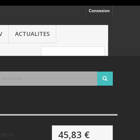
Connexion
V
ACTUALITES
45,83 €
anie