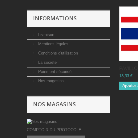
INFORMATIONS
Livraison
Mentions légales
Conditions d'utilisation
La société
PAVILLON
Paiement sécurisé
13,33 €
Nos magasins
Ajouter 
NOS MAGASINS
COMPTOIR DU PROTOCOLE