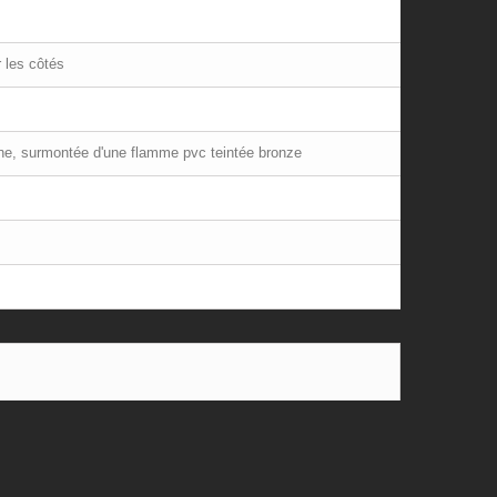
 les côtés
ne, surmontée d'une flamme pvc teintée bronze