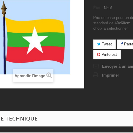
État :
Neuf
Prix de base pour un dr
standard de
40x60cm
.
choix à sélectionner.
Tweet
Parta
Pinterest
Envoyer à un am
Imprimer
Agrandir l'image
HE TECHNIQUE