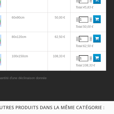
-
+
Total:
45,83 €
60x90cm
50,00 €
-
+
Total:
50,00 €
80x120cm
62,50 €
-
+
Total:
62,50 €
100x150cm
108,33 €
-
+
Total:
108,33 €
uantité d'une déclinaison donnée
AUTRES PRODUITS DANS LA MÊME CATÉGORIE :