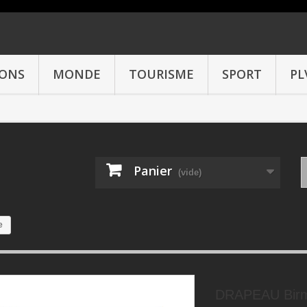
IONS
MONDE
TOURISME
SPORT
PL
Panier
(vide)
e
DRAPEAU Birm