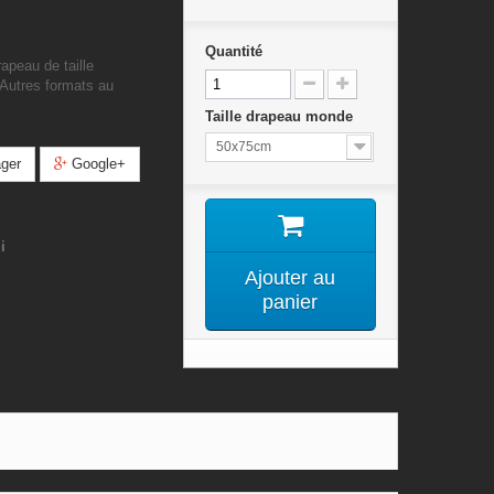
Quantité
apeau de taille
 Autres formats au
Taille drapeau monde
50x75cm
ger
Google+
i
Ajouter au
panier