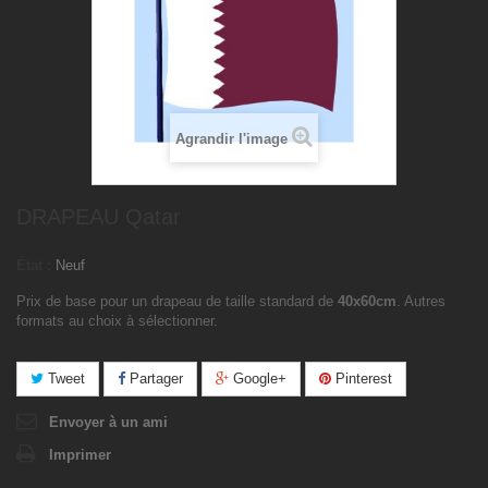
Agrandir l'image
DRAPEAU Qatar
État :
Neuf
Prix de base pour un drapeau de taille standard de
40x60cm
. Autres
formats au choix à sélectionner.
Tweet
Partager
Google+
Pinterest
Envoyer à un ami
Imprimer