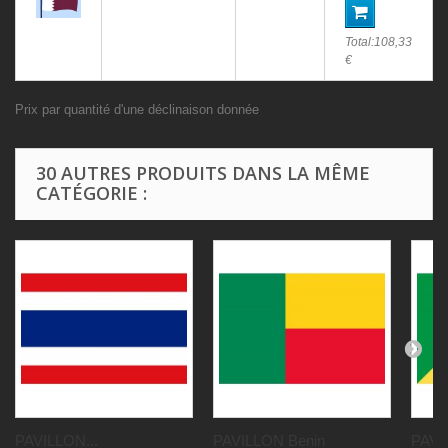
Total:
108,33
€
Prix par quantité d'une déclinaison donnée
30 AUTRES PRODUITS DANS LA MÊME
CATÉGORIE :
PAVILLON...
PAVILLON Benin
PAVI