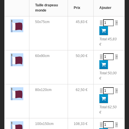
Taille drapeau
Prix
Ajouter
monde
50x75cm
45,83 €
-
+
Total:
45,83
€
60x90cm
50,00 €
-
+
Total:
50,00
€
80x120cm
62,50 €
-
+
Total:
62,50
€
100x150cm
108,33 €
-
+