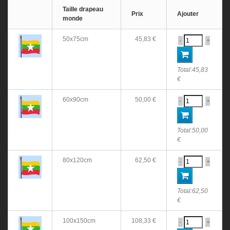
Taille drapeau
Prix
Ajouter
monde
50x75cm
45,83 €
-
+
Total:
45,83
€
60x90cm
50,00 €
-
+
Total:
50,00
€
80x120cm
62,50 €
-
+
Total:
62,50
€
100x150cm
108,33 €
-
+