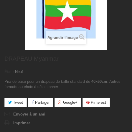
Agrandir l'image
DRAPEAU Myanmar
État :
Neuf
Prix de base pour un drapeau de taille standard de
40x60cm
. Autres
formats au choix à sélectionner.
Tweet
Partager
Google+
Pinterest
Envoyer à un ami
Imprimer