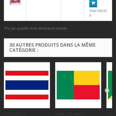
Total:
108,33
€
Prix par quantité d'une déclinaison donnée
30 AUTRES PRODUITS DANS LA MÊME
CATÉGORIE :
PAVILLON...
PAVILLON Benin
PAVI