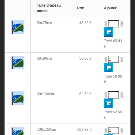
Taille drapeau
Prix
Ajouter
monde
50x75cm
45,83 €
-
+
Total:
45,83
€
60x90cm
50,00 €
-
+
Total:
50,00
€
80x120cm
62,50 €
-
+
Total:
62,50
€
100x150cm
108,33 €
-
+