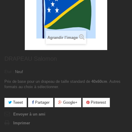
Agrandir l'image
DRAPEAU Salomon
État :
Neuf
Prix de base pour un drapeau de taille standard de
40x60cm
. Autres
formats au choix à sélectionner.
Tweet
Partager
Google+
Pinterest
Envoyer à un ami
Imprimer