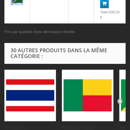
Total:
108,33
€
Prix par quantité d'une déclinaison donnée
30 AUTRES PRODUITS DANS LA MÊME
CATÉGORIE :
PAVILLON...
PAVILLON Benin
PAVI