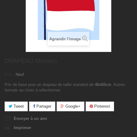
Agrandir l'image
DRAPEAU Monaco
État :
Neuf
Prix de base pour un drapeau de taille standard de
40x60cm
. Autres
formats au choix à sélectionner.
Tweet
Partager
Google+
Pinterest
Envoyer à un ami
Imprimer