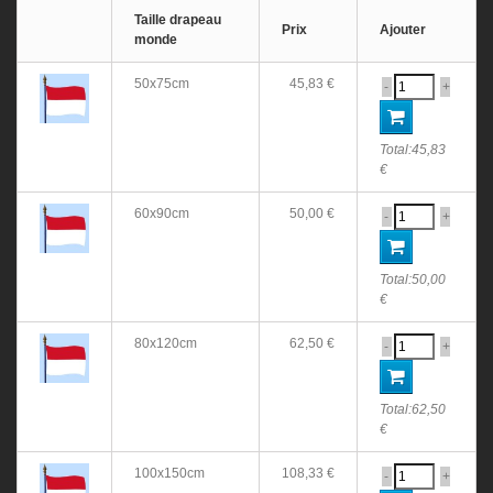
Taille drapeau
Prix
Ajouter
monde
50x75cm
45,83 €
-
+
Total:
45,83
€
60x90cm
50,00 €
-
+
Total:
50,00
€
80x120cm
62,50 €
-
+
Total:
62,50
€
100x150cm
108,33 €
-
+