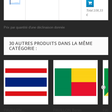
Total:
108,33
€
Prix par quantité d'une déclinaison donnée
30 AUTRES PRODUITS DANS LA MÊME
CATÉGORIE :
PAVILLON...
PAVILLON Benin
PAVI