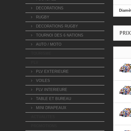
DECORATIONS
Diamèt
RUGBY
DECORATIONS RUGBY
PRIX
TOURNOI DES 6 NATIONS
AUTO / MOTO
TOURISME
PLV
PLV EXTERIEURE
VOILES
PLV INTERIEURE
TABLE ET BUREAU
MINI DRAPEAUX
ACTUALITES
PROMOTIONS