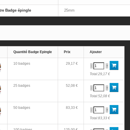
re Badge épingle
25mm
Quantité Badge Epingle
Prix
Ajouter
10 badges
29,17 €
-
+
Total:
29,17 €
25 badges
52,08 €
-
+
Total:
52,08 €
50 badges
83,33 €
-
+
Total:
83,33 €
100 badges
125,00 €