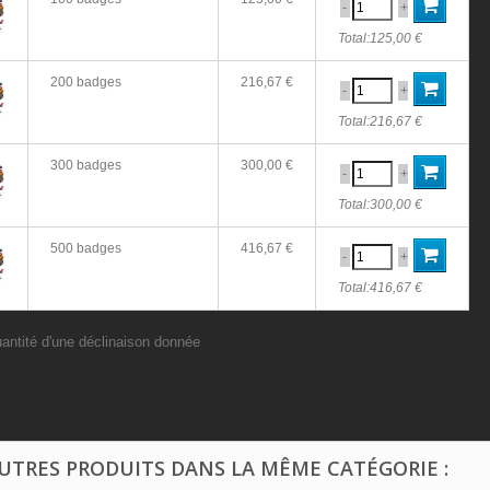
-
+
Total:
125,00 €
200 badges
216,67 €
-
+
Total:
216,67 €
300 badges
300,00 €
-
+
Total:
300,00 €
500 badges
416,67 €
-
+
Total:
416,67 €
uantité d'une déclinaison donnée
AUTRES PRODUITS DANS LA MÊME CATÉGORIE :