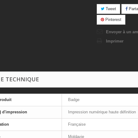
Tweet
Parta
Pinterest
Envoyer à un am
Imprimer
HE TECHNIQUE
roduit
Badge
) d'impression
Impression numérique haute définition
ation
Française
e
Moldavie