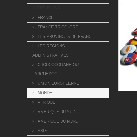
INSTITUTIONS
FRANCE
FRANCE TRICOLORE
LES PROVINCES DE FRANCE
LES REGIONS
ADMINISTRATIVES
CROIX OCCITANE OU
LANGUEDOC
UNION EUROPEENNE
MONDE
AFRIQUE
AMERIQUE DU SUD
AMERIQUE DU NORD
ASIE