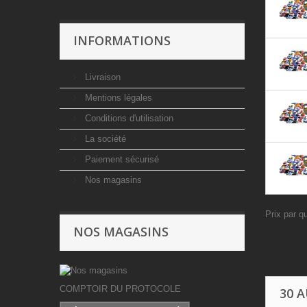
INFORMATIONS
Livraison
Mentions légales
Conditions d'utilisation
La société
Paiement sécurisé
Nos magasins
Prix par q
NOS MAGASINS
COMPTOIR DU PROTOCOLE
30 