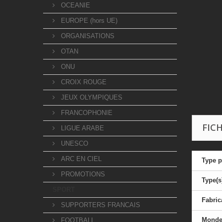
OCEANIE
EUROPE (hors UE)
ORGANISATIONS
OTAN
ONU
CROIX ROUGE
JEUX OLYMPIQUES
FRANCOPHONIE
FIC
LIGUE ARABE
UNESCO
ARC EN CIEL
Type p
PROMOTIONS
Type(s
SPORT
Fabric
SUPPORTERS FRANCAIS
Mond
FOOTBALL