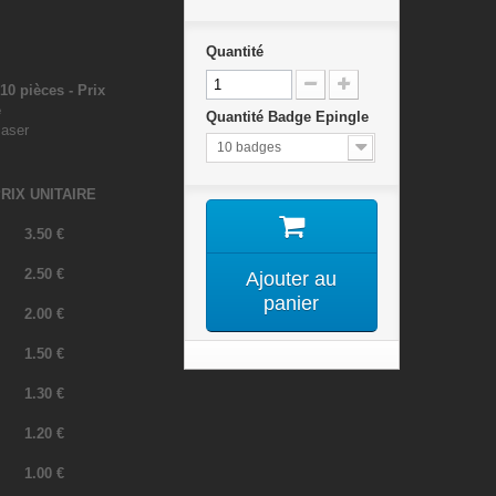
Quantité
0 pièces - Prix
é
Quantité Badge Epingle
e laser
10 badges
RIX UNITAIRE
3.50 €
2.50 €
Ajouter au
panier
2.00 €
1.50 €
1.30 €
1.20 €
1.00 €