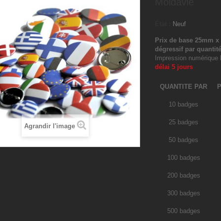
Moldavie
État :
Neuf
Prix de base 25mm x 1
dégressif par quantit
Impression numériqu
délai 5 jours
QUANTITE PAR
P
10 badges
25 badges
Agrandir l'image
50 badges
100 badges
200 badges
300 badges
500 badges