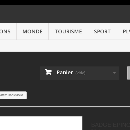
IONS
MONDE
TOURISME
SPORT
PL
Panier
(vide)
5mm Moldavie
BADGE EPIN