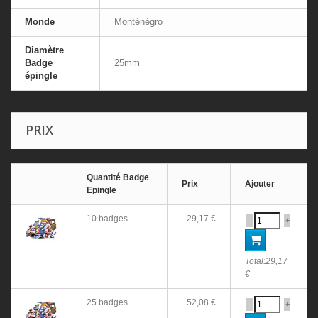
Monde
Monténégro
Diamètre
Badge
25mm
épingle
PRIX
Quantité Badge
Prix
Ajouter
Epingle
10 badges
29,17 €
-
+
Total:
29,17
€
25 badges
52,08 €
-
+