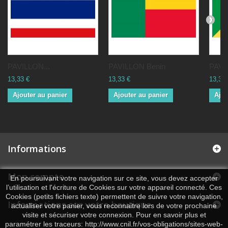
PAVILLON...
PAVILLON Benin
PAVI
13,33 €
13,33 €
13,33 
Ajouter au panier
Ajouter au panier
Ajou
Informations
Mon compte
En poursuivant votre navigation sur ce site, vous devez accepter
l’utilisation et l'écriture de Cookies sur votre appareil connecté. Ces
Cookies (petits fichiers texte) permettent de suivre votre navigation,
Informations sur votre boutique
actualiser votre panier, vous reconnaitre lors de votre prochaine
visite et sécuriser votre connexion. Pour en savoir plus et
paramétrer les traceurs: http://www.cnil.fr/vos-obligations/sites-web-