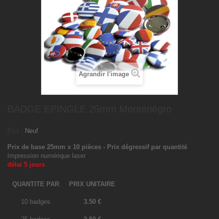
Agrandir l'image
BADGE EPINGLE 25mm Monténégro
État :
Neuf
Prix de base 25mm x 10 pièces - Prix dégressif par quantité
Impression numérique laser
délai 5 jours
QUANTITE PAR
PRIX UNITAIRE
10 badges
3.50 €