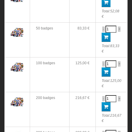
Total:
52,08
€
50 badges
83,33 €
-
+
Total:
83,33
€
100 badges
125,00 €
-
+
Total:
125,00
€
200 badges
216,67 €
-
+
Total:
216,67
€