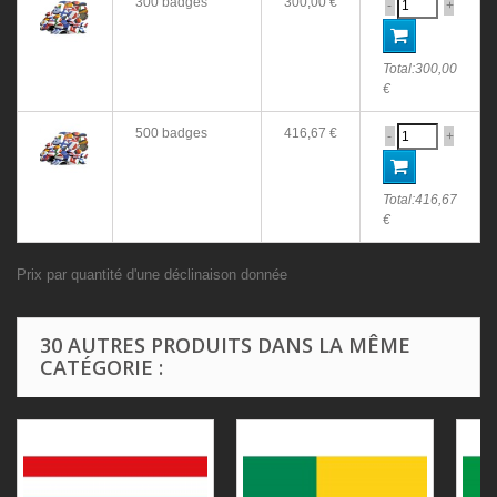
300 badges
300,00 €
-
+
Total:
300,00
€
500 badges
416,67 €
-
+
Total:
416,67
€
Prix par quantité d'une déclinaison donnée
30 AUTRES PRODUITS DANS LA MÊME
CATÉGORIE :