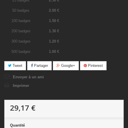
25 badges
2.50 €
50 badges
2.00 €
100 badges
1.50 €
200 badges
1.30 €
300 badges
1.20 €
500 badges
1.00 €
Tweet
Partager
Google+
Pinterest
Envoyer à un ami
Imprimer
29,17 €
Quantité