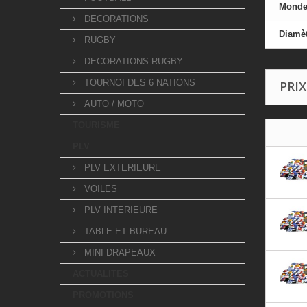
Mond
DECORATIONS
Diamèt
RUGBY
DECORATIONS RUGBY
TOURNOI DES 6 NATIONS
PRIX
AUTO / MOTO
TOURISME
PLV
PLV EXTERIEURE
VOILES
PLV INTERIEURE
TABLE ET BUREAU
MINI DRAPEAUX
ACTUALITES
PROMOTIONS