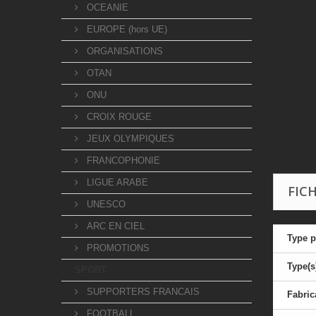
OCEANIE
EUROPE (hors UE)
ORGANISATIONS
OTAN
ONU
CROIX ROUGE
JEUX OLYMPIQUES
FRANCOPHONIE
LIGUE ARABE
FIC
UNESCO
ARC EN CIEL
Type p
PROMOTIONS
Type(s
SPORT
SUPPORTERS FRANCAIS
Fabric
FOOTBALL