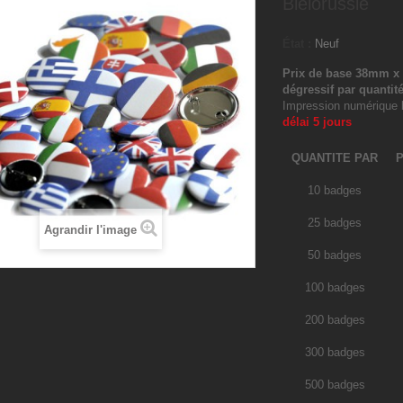
Biélorussie
État :
Neuf
Prix de base 38mm x 1
dégressif par quantit
Impression numériqu
délai 5 jours
QUANTITE PAR
P
10 badges
25 badges
Agrandir l'image
50 badges
100 badges
200 badges
300 badges
500 badges