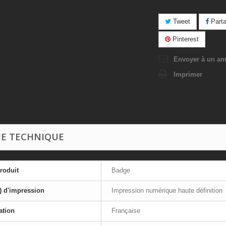
Tweet
Parta
Pinterest
Envoyer à un am
Imprimer
HE TECHNIQUE
roduit
Badge
) d'impression
Impression numérique haute définition
ation
Française