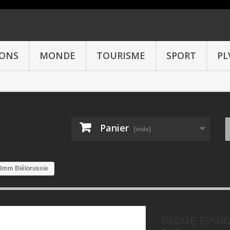
IONS
MONDE
TOURISME
SPORT
PL
Panier
(vide)
mm Biélorussie
BADGE EPIN