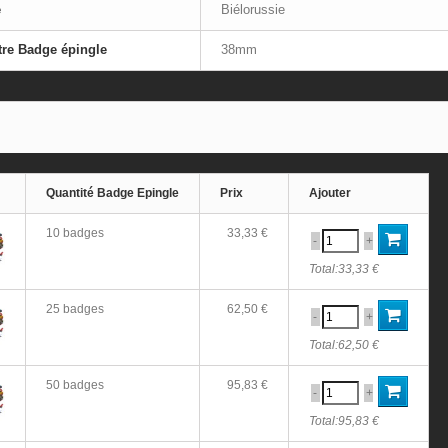
e
Biélorussie
re Badge épingle
38mm
Quantité Badge Epingle
Prix
Ajouter
10 badges
33,33 €
-
+
Total:
33,33 €
25 badges
62,50 €
-
+
Total:
62,50 €
50 badges
95,83 €
-
+
Total:
95,83 €