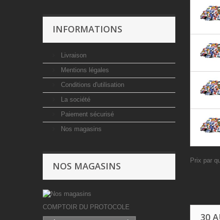
INFORMATIONS
Livraison
Mentions légales
Conditions d'utilisation
La société
Paiement sécurisé
Nos magasins
Prix par q
NOS MAGASINS
COMPTOIR DU PROTOCOLE
30 