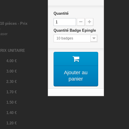
Quantité
0 pièces - Prix
é
Quantité Badge Epingle
e laser
10 badges
RIX UNITAIRE
4.00 €
3.00 €
Ajouter au
panier
2.30 €
1.70 €
1.50 €
1.40 €
1.20 €