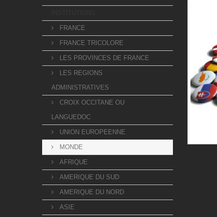
INSTITUTIONS
FRANCE
FRANCE TRICOLORE
LES PROVINCES DE FRANCE
LES REGIONS
ADMINISTRATIVES
CROIX OCCITANE OU
LANGUEDOC
UNION EUROPEENNE
MONDE
AFRIQUE
AMERIQUE DU SUD
AMERIQUE DU NORD
ASIE