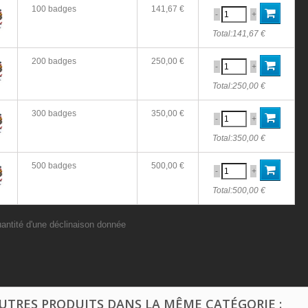
100 badges
141,67 €
-
+
Total:
141,67 €
200 badges
250,00 €
-
+
Total:
250,00 €
300 badges
350,00 €
-
+
Total:
350,00 €
500 badges
500,00 €
-
+
Total:
500,00 €
uantité d'une déclinaison donnée
AUTRES PRODUITS DANS LA MÊME CATÉGORIE :