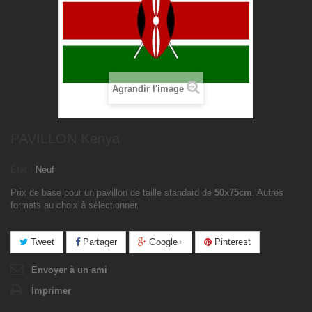
Agrandir l'image
PAVILLON Kenya
État :
Neuf
Prix de base pour un pavillon de taille standard de
50x75cm
. Autres
formats au choix à sélectionner.
Tweet
Partager
Google+
Pinterest
Envoyer à un ami
Imprimer