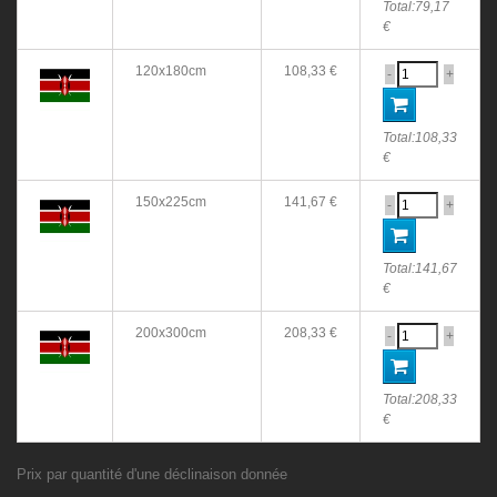
Total:
79,17
€
120x180cm
108,33 €
-
+
Total:
108,33
€
150x225cm
141,67 €
-
+
Total:
141,67
€
200x300cm
208,33 €
-
+
Total:
208,33
€
Prix par quantité d'une déclinaison donnée