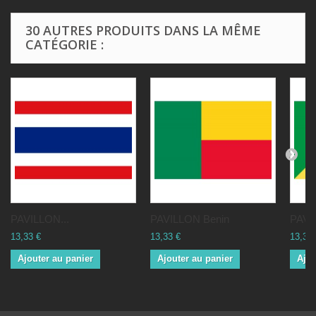
30 AUTRES PRODUITS DANS LA MÊME
CATÉGORIE :
PAVILLON...
PAVILLON Benin
PAVI
13,33 €
13,33 €
13,33 
Ajouter au panier
Ajouter au panier
Ajou