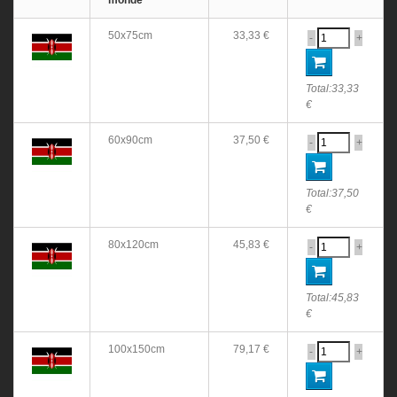
monde
50x75cm
33,33 €
-
+
Total:
33,33
€
60x90cm
37,50 €
-
+
Total:
37,50
€
80x120cm
45,83 €
-
+
Total:
45,83
€
100x150cm
79,17 €
-
+