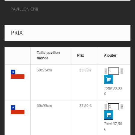
PAVILLON Chili
PRIX
Taille pavillon
Prix
Ajouter
monde
50x75cm
33,33 €
-
+
Total:
33,33
€
60x90cm
37,50 €
-
+
Total:
37,50
€