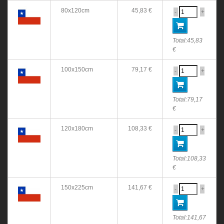
80x120cm
45,83 €
-
+
Total:
45,83
€
100x150cm
79,17 €
-
+
Total:
79,17
€
120x180cm
108,33 €
-
+
Total:
108,33
€
150x225cm
141,67 €
-
+
Total:
141,67