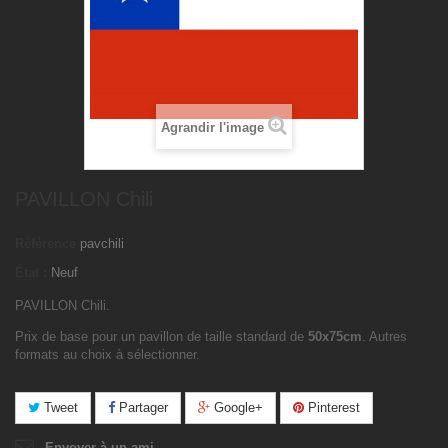
Agrandir l'image
PAVILLON Chili
Référence
pavchili
État :
Neuf
PAVILLON Chili.
Prix de base pour un pavillon de taille standard de
50x75cm
. Autres
formats au choix à sélectionner.
Tweet
Partager
Google+
Pinterest
Envoyer à un ami