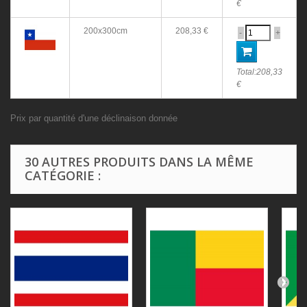
€
200x300cm
208,33 €
-
+
Total:
208,33
€
Prix par quantité d'une déclinaison donnée
30 AUTRES PRODUITS DANS LA MÊME
CATÉGORIE :