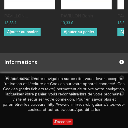
PAVILLON...
PAVILLON Benin
PAVI
13,33 €
13,33 €
13,33 
Ajouter au panier
Ajouter au panier
Ajou
Informations
Mon compte
En poursuivant votre navigation sur ce site, vous devez accepter
l’utilisation et l'écriture de Cookies sur votre appareil connecté. Ces
Cookies (petits fichiers texte) permettent de suivre votre navigation,
Informations sur votre boutique
actualiser votre panier, vous reconnaitre lors de votre prochaine
visite et sécuriser votre connexion. Pour en savoir plus et
paramétrer les traceurs: http://www.cnil.fr/vos-obligations/sites-web-
cookies-et-autres-traceurs/que-dit-la-loi/
J'accepte