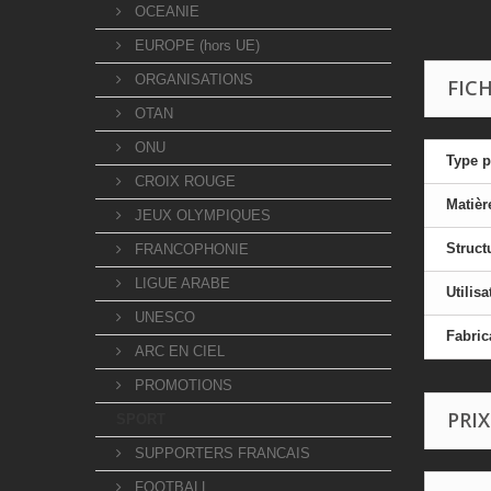
OCEANIE
EUROPE (hors UE)
ORGANISATIONS
FIC
OTAN
ONU
Type p
CROIX ROUGE
Matièr
JEUX OLYMPIQUES
Struct
FRANCOPHONIE
LIGUE ARABE
Utilisa
UNESCO
Fabric
ARC EN CIEL
PROMOTIONS
PRIX
SPORT
SUPPORTERS FRANCAIS
FOOTBALL