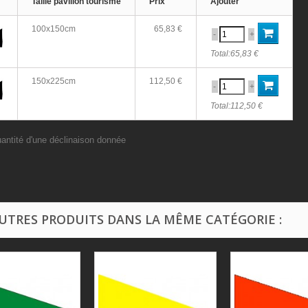
Taille pavillon tourisme
Prix
Ajouter
100x150cm
65,83 €
-
+
Total:
65,83 €
150x225cm
112,50 €
-
+
Total:
112,50 €
uantité d'une déclinaison donnée
AUTRES PRODUITS DANS LA MÊME CATÉGORIE :