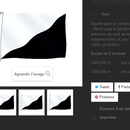
VELIPLANCHI
État :
Neuf
Signification et conditio
- Hissé sous le pavillon 
présence de vent de te
véliplanchistes et pour l
objets gonflables
Existe en 2 formats
100x150cm prix u
150x225cm prix u
Agrandir l'image
Tweet
Parta
Pinterest
Envoyer à un am
Imprimer