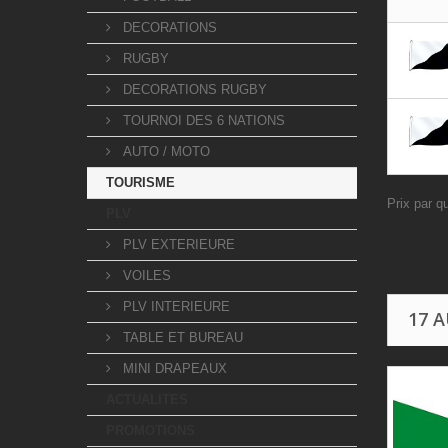
DECORATIONS
RUGBY
DECORATIONS RUGBY
TOURNOI DES 6 NATIONS
AUTO / MOTO
TOURISME
Prix par q
PLV
PLV EXTERIEURE
VOILES
PLV INTERIEURE
17 
TABLE ET BUREAU
MINI DRAPEAUX
ACTUALITES
PROMOTIONS