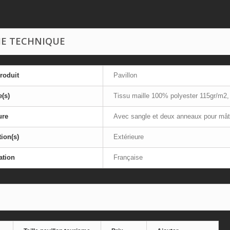
HE TECHNIQUE
roduit
Pavillon
e(s)
Tissu maille 100% polyester 115gr/m2, c
ure
Avec sangle et deux anneaux pour mât
tion(s)
Extérieure
ation
Française