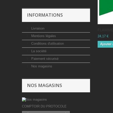
INFORMATIONS
Livraison
FLAMME.
Mentions légales
24,17 €
Conditions d'utilisation
Ajouter 
La société
Paiement sécurisé
Nos magasins
NOS MAGASINS
COMPTOIR DU PROTOCOLE