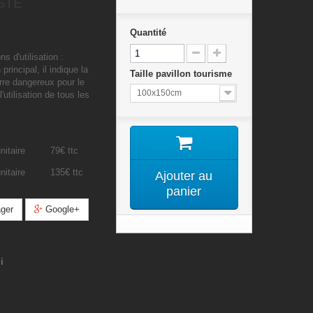
STE
Quantité
ns d'utilisation :
principal, il indique la
Taille pavillon tourisme
rre dangereux pour le
100x150cm
'utilisation de tous les
nitaire 79€ ttc
nitaire 135€ ttc
Ajouter au
panier
ger
Google+
i