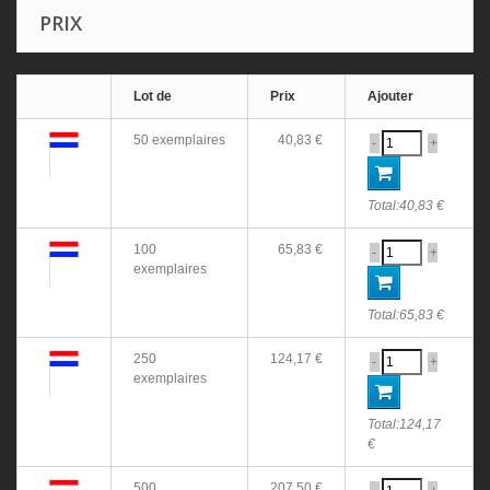
PRIX
Lot de
Prix
Ajouter
50 exemplaires
40,83 €
-
+
Total:
40,83 €
100
65,83 €
-
+
exemplaires
Total:
65,83 €
250
124,17 €
-
+
exemplaires
Total:
124,17
€
500
207,50 €