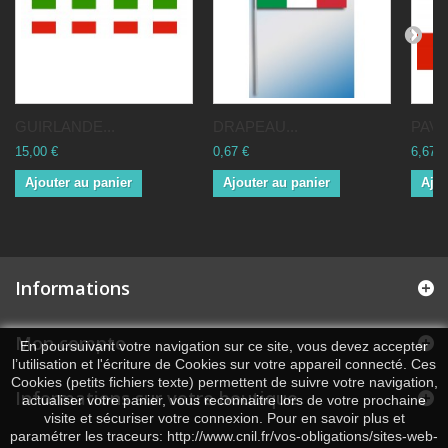
GUIRLANDE...
DRAPEAU...
PAVI
15,00 €
0,67 €
6,67 €
Ajouter au panier
Ajouter au panier
Ajou
Informations
Mon compte
En poursuivant votre navigation sur ce site, vous devez accepter
l’utilisation et l'écriture de Cookies sur votre appareil connecté. Ces
Cookies (petits fichiers texte) permettent de suivre votre navigation,
Informations sur votre boutique
actualiser votre panier, vous reconnaitre lors de votre prochaine
visite et sécuriser votre connexion. Pour en savoir plus et
paramétrer les traceurs: http://www.cnil.fr/vos-obligations/sites-web-