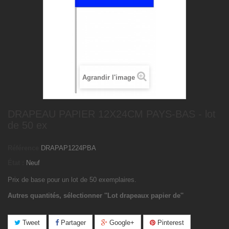
Agrandir l'image
DRAPEAU PAPIER 12X24CM PAYS-BAS - lot
de 50 ex
Référence
DRAPAP1224PBA
État :
Neuf
Prix de base pour un lot de 50 exemplaires.
Autres quantités, sélectionner ''Lot drapeaux papier de''
Tweet
Partager
Google+
Pinterest