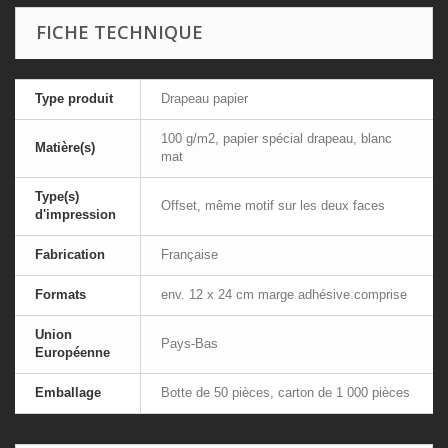
FICHE TECHNIQUE
Type produit
Drapeau papier
100 g/m2, papier spécial drapeau, blanc
Matière(s)
mat
Type(s)
Offset, même motif sur les deux faces
d'impression
Fabrication
Française
Formats
env. 12 x 24 cm marge adhésive comprise
Union
Pays-Bas
Européenne
Emballage
Botte de 50 pièces, carton de 1 000 pièces