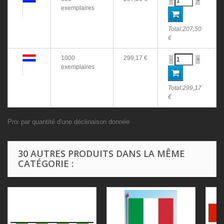
-
+
exemplaires
Total:
207,50
€
1000
299,17 €
-
+
exemplaires
Total:
299,17
€
Prix par quantité d'une déclinaison donnée
30 AUTRES PRODUITS DANS LA MÊME
CATÉGORIE :