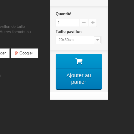
Quantité
illon de taille
Taille pavillon
 Autres formats au
20x30cm
ger
Google+
Ajouter au
i
panier