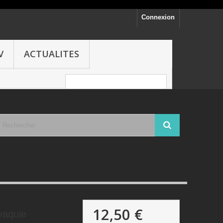
Connexion
V
ACTUALITES
12,50 €
vaquie