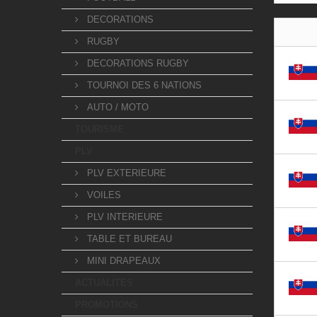
DECORATIONS
RUGBY
DECORATIONS RUGBY
TOURNOI DES 6 NATIONS
AUTO / MOTO
TOURISME
PLV
PLV EXTERIEURE
VOILES
PLV INTERIEURE
TABLE ET BUREAU
MINI DRAPEAUX
ACTUALITES
PROMOTIONS