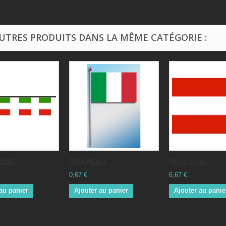
AUTRES PRODUITS DANS LA MÊME CATÉGORIE :
DE...
DRAPEAU...
PAVILLON...
0,67 €
6,67 €
au panier
Ajouter au panier
Ajouter au panie