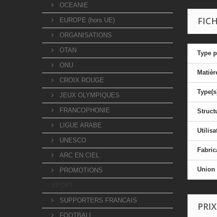
OCEANIE
FIC
EUROPE (hors UE)
ORGANISATIONS
OTAN
Type p
ONU
Matièr
CROIX ROUGE
Type(s
JEUX OLYMPIQUES
FRANCOPHONIE
Struct
LIGUE ARABE
Utilisa
UNESCO
Fabric
ARC EN CIEL
Union
PROMOTIONS
SPORT
SUPPORTERS FRANCAIS
PRIX
FOOTBALL