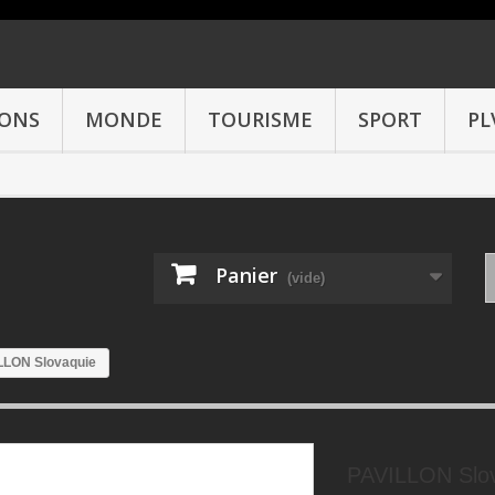
IONS
MONDE
TOURISME
SPORT
PL
Panier
(vide)
LLON Slovaquie
PAVILLON Slo