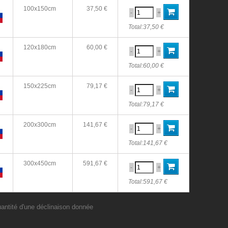
100x150cm
37,50 €
-
+
Total:
37,50 €
120x180cm
60,00 €
-
+
Total:
60,00 €
150x225cm
79,17 €
-
+
Total:
79,17 €
200x300cm
141,67 €
-
+
Total:
141,67 €
300x450cm
591,67 €
-
+
Total:
591,67 €
uantité d'une déclinaison donnée