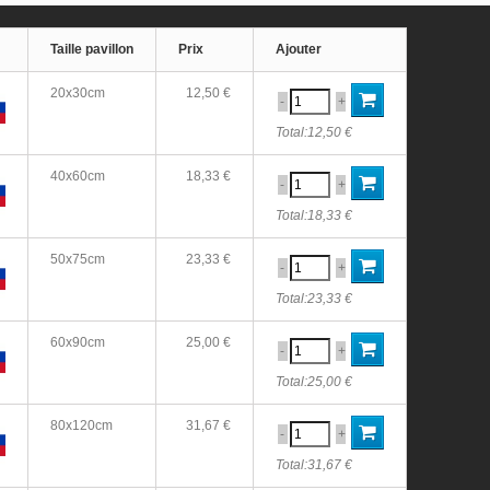
Taille pavillon
Prix
Ajouter
20x30cm
12,50 €
-
+
Total:
12,50 €
40x60cm
18,33 €
-
+
Total:
18,33 €
50x75cm
23,33 €
-
+
Total:
23,33 €
60x90cm
25,00 €
-
+
Total:
25,00 €
80x120cm
31,67 €
-
+
Total:
31,67 €