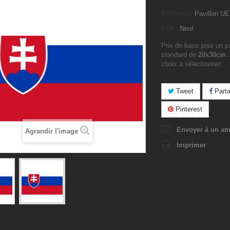
Référence
Pavillon UE
État :
Neuf
Prix de base pour un pav
standard de
20x30cm
.
choix à sélectionner.
Tweet
Parta
Pinterest
Envoyer à un am
Agrandir l'image
Imprimer