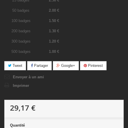
25 badges
2.50 €
50 badges
2.00 €
100 badges
1.50 €
200 badges
1.30 €
300 badges
1.20 €
500 badges
1.00 €
Tweet
Partager
Google+
Pinterest
Envoyer à un ami
Imprimer
29,17 €
Quantité