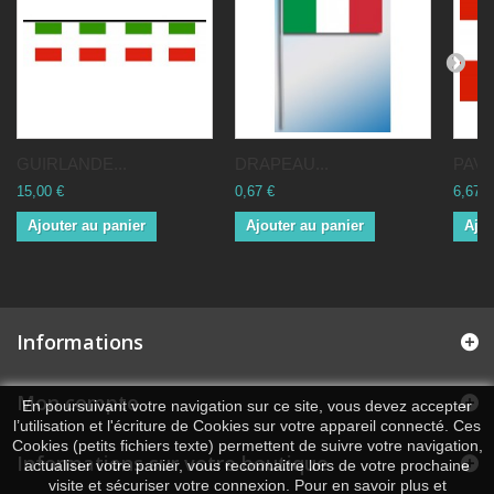
GUIRLANDE...
DRAPEAU...
PAVI
15,00 €
0,67 €
6,67 €
Ajouter au panier
Ajouter au panier
Ajou
Informations
Mon compte
En poursuivant votre navigation sur ce site, vous devez accepter
l’utilisation et l'écriture de Cookies sur votre appareil connecté. Ces
Cookies (petits fichiers texte) permettent de suivre votre navigation,
Informations sur votre boutique
actualiser votre panier, vous reconnaitre lors de votre prochaine
visite et sécuriser votre connexion. Pour en savoir plus et