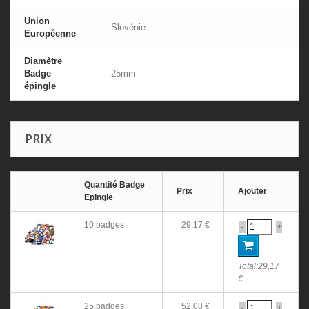
Union
Slovénie
Européenne
Diamètre
Badge
25mm
épingle
PRIX
Quantité Badge
Prix
Ajouter
Epingle
10 badges
29,17 €
-
+
Total:
29,17
€
25 badges
52,08 €
-
+