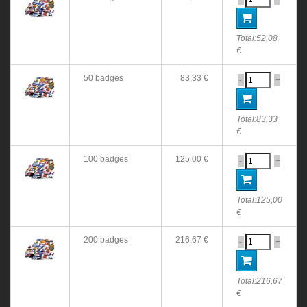
Total:
52,08
€
50 badges
83,33 €
-
+
Total:
83,33
€
100 badges
125,00 €
-
+
Total:
125,00
€
200 badges
216,67 €
-
+
Total:
216,67
€