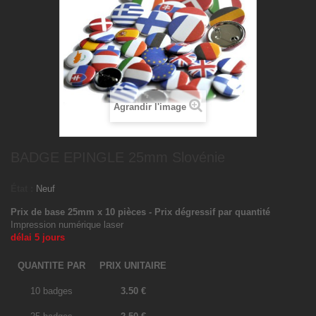
Agrandir l'image
BADGE EPINGLE 25mm Slovénie
État :
Neuf
Prix de base 25mm x 10 pièces - Prix dégressif par quantité
Impression numérique laser
délai 5 jours
QUANTITE PAR
PRIX UNITAIRE
10 badges
3.50 €