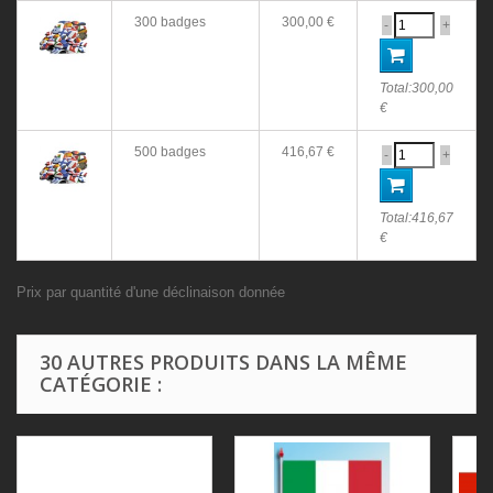
300 badges
300,00 €
-
+
Total:
300,00
€
500 badges
416,67 €
-
+
Total:
416,67
€
Prix par quantité d'une déclinaison donnée
30 AUTRES PRODUITS DANS LA MÊME
CATÉGORIE :