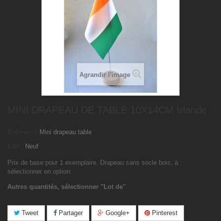
Agrandir l'image
MINI DRAPEAU DE TABLE 10X14CM Irlande
Référence
Mini drapeau table
État :
Neuf
Prix de base pour 1 exemplaire. Drapeau sans socle bois, à
sélectionner en option.
Autres quantités, sélectionner ''Lot de''
Tweet
Partager
Google+
Pinterest