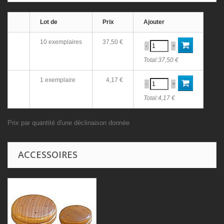
Lot de
Prix
Ajouter
10 exemplaires
37,50 €
-
+
Total:
37,50 €
1 exemplaire
4,17 €
-
+
Total:
4,17 €
Prix par quantité d'une déclinaison donnée
ACCESSOIRES