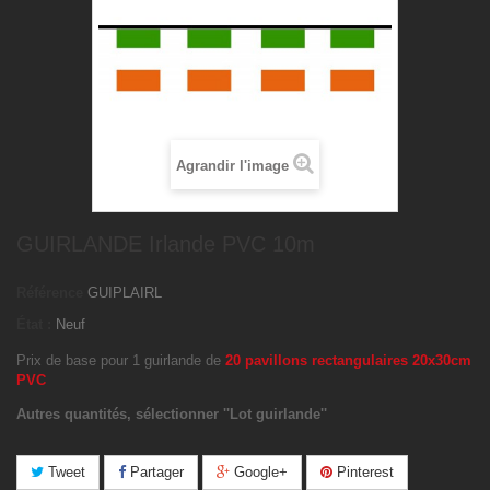
Agrandir l'image
GUIRLANDE Irlande PVC 10m
Référence
GUIPLAIRL
État :
Neuf
Prix de base pour 1 guirlande de
20 pavillons rectangulaires 20x30cm
PVC
Autres quantités, sélectionner ''Lot guirlande''
Tweet
Partager
Google+
Pinterest