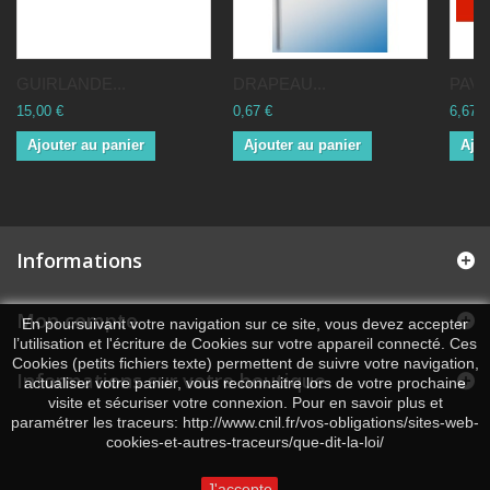
GUIRLANDE...
DRAPEAU...
PAVI
15,00 €
0,67 €
6,67 €
Ajouter au panier
Ajouter au panier
Ajou
Informations
Mon compte
En poursuivant votre navigation sur ce site, vous devez accepter
l’utilisation et l'écriture de Cookies sur votre appareil connecté. Ces
Cookies (petits fichiers texte) permettent de suivre votre navigation,
Informations sur votre boutique
actualiser votre panier, vous reconnaitre lors de votre prochaine
visite et sécuriser votre connexion. Pour en savoir plus et
paramétrer les traceurs: http://www.cnil.fr/vos-obligations/sites-web-
cookies-et-autres-traceurs/que-dit-la-loi/
J'accepte