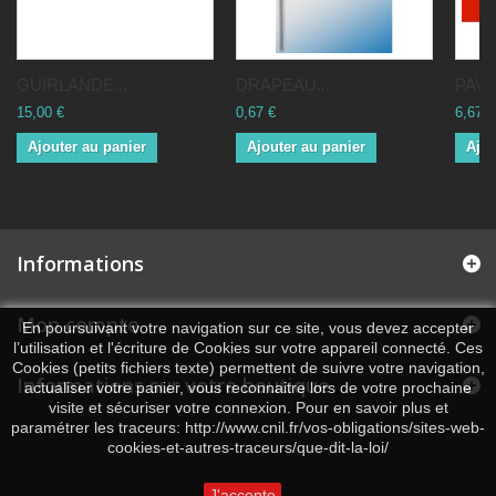
GUIRLANDE...
DRAPEAU...
PAVI
15,00 €
0,67 €
6,67 €
Ajouter au panier
Ajouter au panier
Ajou
Informations
Mon compte
En poursuivant votre navigation sur ce site, vous devez accepter
l’utilisation et l'écriture de Cookies sur votre appareil connecté. Ces
Cookies (petits fichiers texte) permettent de suivre votre navigation,
Informations sur votre boutique
actualiser votre panier, vous reconnaitre lors de votre prochaine
visite et sécuriser votre connexion. Pour en savoir plus et
paramétrer les traceurs: http://www.cnil.fr/vos-obligations/sites-web-
cookies-et-autres-traceurs/que-dit-la-loi/
J'accepte