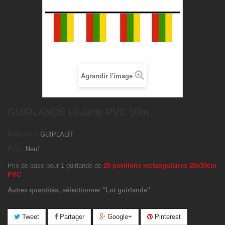
Agrandir l'image
GUIRLANDE Lituanie PVC 10m
Référence
GUIPLALIT
État :
Neuf
Prix de base pour 1 guirlande de
20 pavillons rectangulaires 20x30cm
PVC
Autres quantités, sélectionner ''Lot guirlande''
Tweet
Partager
Google+
Pinterest