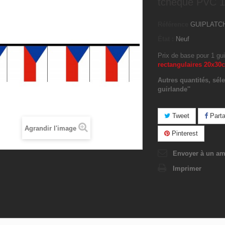
tchèque PVC 
Référence
GUIPLATC
État :
Neuf
Prix de base pour 1 gu
rectangulaires 20x3
Autres quantités, séle
guirlande''
Tweet
Parta
Agrandir l'image
Pinterest
Envoyer à un am
Imprimer