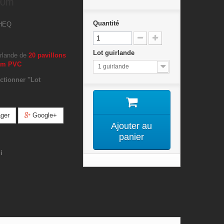
10m
Quantité
HEQ
Lot guirlande
irlande de
20 pavillons
0cm PVC
1 guirlande
ctionner ''Lot
ger
Google+
Ajouter au
panier
i