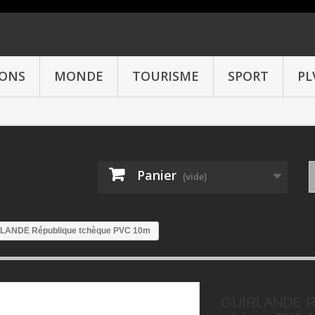
IONS
MONDE
TOURISME
SPORT
PL
Panier
(vide)
LANDE République tchèque PVC 10m
GUIRLANDE Ré