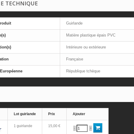
HE TECHNIQUE
roduit
Guirlande
e(s)
Matière plastique épais PVC
tion(s)
Intérieure ou extérieure
ation
Française
 Européenne
République tchèque
Lot guirlande
Prix
Ajouter
1 guirlande
15,00 €
-
+