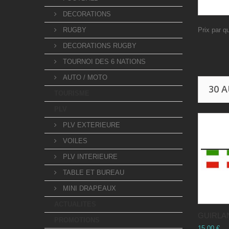
DECORATIONS
RUGBY
Prix par q
DECORATIONS RUGBY
TOURNOI DES 6 NATIONS
AUTO / MOTO
30 
TOURISME
PLV
PLV EXTERIEURE
VOILES
PLV INTERIEURE
TABLE ET BUREAU
MINI DRAPEAUX
ACTUALITES
GUIRLAN
PROMOTIONS
15,00 €