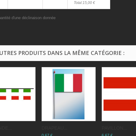
Total:
15,00 €
uantité d'une déclinaison donnée
AUTRES PRODUITS DANS LA MÊME CATÉGORIE :
DE...
DRAPEAU...
PAVILLON...
0,67 €
6,67 €