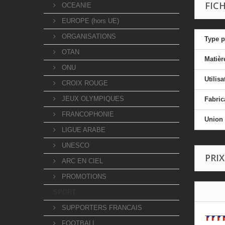
FIC
OCEANIE
EUROPE (hors UE)
ORGANISATIONS
Type p
OTAN
Matièr
ONU
Utilisa
CROIX ROUGE
JEUX OLYMPIQUES
Fabric
FRANCOPHONIE
Union
LIGUE ARABE
UNESCO
PRIX
ARC EN CIEL
PROMOTIONS
SPORT
SUPPORTERS FRANCAIS
FOOTBALL