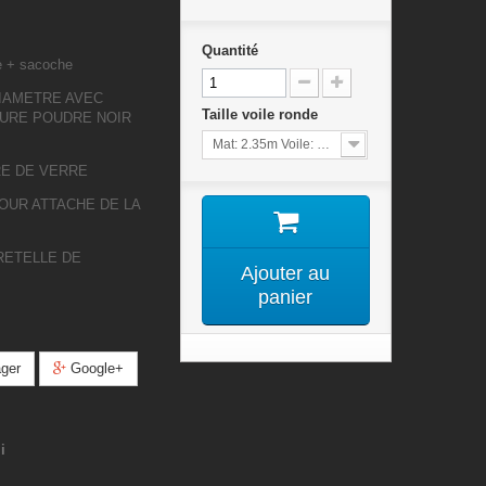
Quantité
e + sacoche
DIAMETRE AVEC
Taille voile ronde
URE POUDRE NOIR
Mat: 2.35m Voile: 1.90x0.87m
RE DE VERRE
OUR ATTACHE DE LA
RETELLE DE
Ajouter au
panier
ger
Google+
i