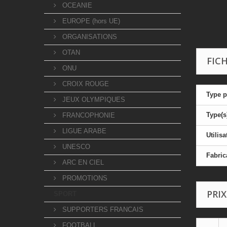
OCEANIE
EUROPE (hors UE)
ORGANISATIONS
OTAN
FIC
ONU
CROIX ROUGE
Type p
JEUX OLYMPIQUES
Type(s
FRANCOPHONIE
LIGUE ARABE
Utilisa
UNESCO
Fabric
ARC EN CIEL
PROMOTIONS
PRIX
SPORT
SUPPORTERS FRANCAIS
FOOTBALL