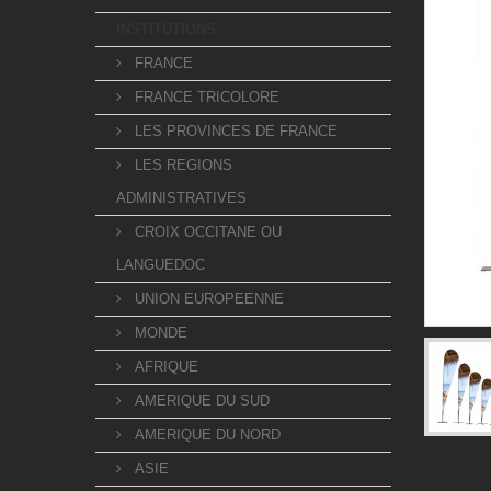
INSTITUTIONS
FRANCE
FRANCE TRICOLORE
LES PROVINCES DE FRANCE
LES REGIONS
ADMINISTRATIVES
CROIX OCCITANE OU
LANGUEDOC
UNION EUROPEENNE
MONDE
AFRIQUE
AMERIQUE DU SUD
AMERIQUE DU NORD
ASIE