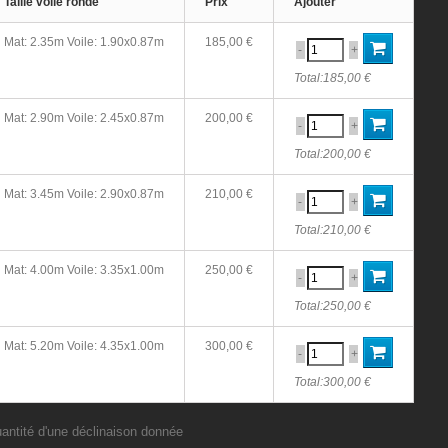
Taille voile ronde
Prix
Ajouter
Mat: 2.35m Voile: 1.90x0.87m
185,00 €
-
+
Total:
185,00 €
Mat: 2.90m Voile: 2.45x0.87m
200,00 €
-
+
Total:
200,00 €
Mat: 3.45m Voile: 2.90x0.87m
210,00 €
-
+
Total:
210,00 €
Mat: 4.00m Voile: 3.35x1.00m
250,00 €
-
+
Total:
250,00 €
Mat: 5.20m Voile: 4.35x1.00m
300,00 €
-
+
Total:
300,00 €
uantité d'une déclinaison donnée