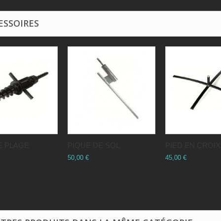
ESSOIRES
E PLAGE
PIQUE DE SOL
PIED EN CROIX
50,00 €
45,00 €