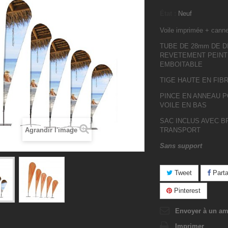
État :
Neuf
Voile imprimée + cann
TUBE DE 28mm DE 
REVETEMENT PEINT
EMBOITABLE
TIGE HAUTE EN FIB
PINCE EN ANNEAU P
VOILE EN BAS
SAC INCLUS AVEC B
Agrandir l'image
TRANSPORT
Sans support
Tweet
Parta
Pinterest
Envoyer à un am
Imprimer