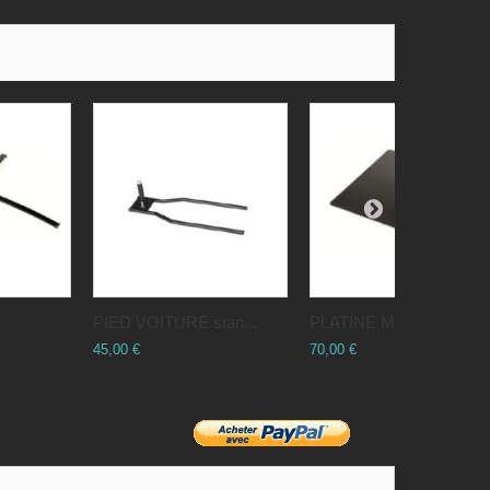
PIED VOITURE stan...
PLATINE METAL 6K
45,00 €
70,00 €