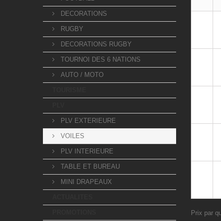
DECORATIONS
RUGBY
DECORATIONS RUGBY
TOURNOI DES 6 NATIONS
AUTO / MOTO
TOURISME
PLV
PLV EXTERIEURE
VOILES
PLV INTERIEURE
TABLE ET BUREAU
MINI DRAPEAUX
ACTUALITES
PROMOTIONS
Prix par q