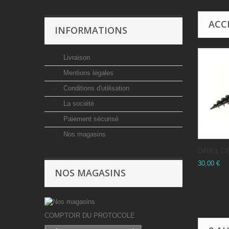
ACC
INFORMATIONS
Livraison
Mentions légales
Conditions d'utilisation
La société
Paiement sécurisé
Nos magasins
DRILL D
30,00 €
NOS MAGASINS
COMPTOIR DU PROTOCOLE