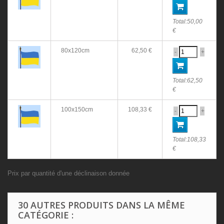
Total:
50,00
€
80x120cm
62,50 €
-
+
Total:
62,50
€
100x150cm
108,33 €
-
+
Total:
108,33
€
Prix par quantité d'une déclinaison donnée
30 AUTRES PRODUITS DANS LA MÊME
CATÉGORIE :