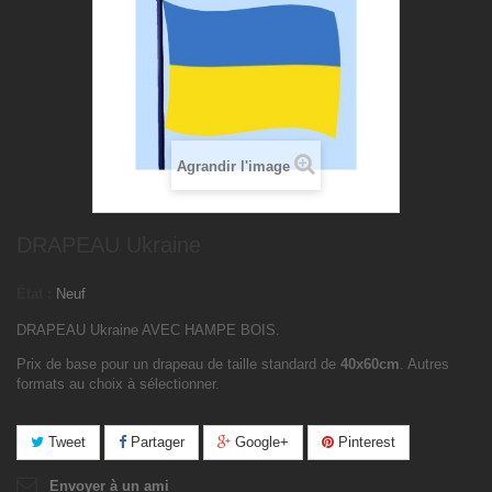
Agrandir l'image
DRAPEAU Ukraine
État :
Neuf
DRAPEAU Ukraine AVEC HAMPE BOIS.
Prix de base pour un drapeau de taille standard de
40x60cm
. Autres
formats au choix à sélectionner.
Tweet
Partager
Google+
Pinterest
Envoyer à un ami