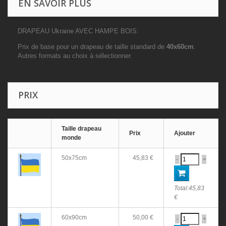
EN SAVOIR PLUS
DRAPEAU Ukraine AVEC HAMPE BOIS.
Prix de base pour un drapeau de taille standard de
40x60cm
.
Autres formats au choix à sélectionner.
PRIX
Taille drapeau
Prix
Ajouter
monde
50x75cm
45,83 €
-
+
Total:
45,83
€
60x90cm
50,00 €
-
+