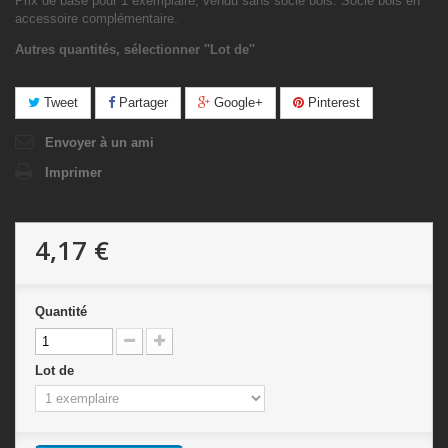
Prix de base pour 1 exemplaire, vendu sans socle bois. Socle bois en
accessoire complémentaire.
Autres quantités, sélectionner ''Lot de''
Tweet
Partager
Google+
Pinterest
Envoyer à un ami
Imprimer
4,17 €
Quantité
Lot de