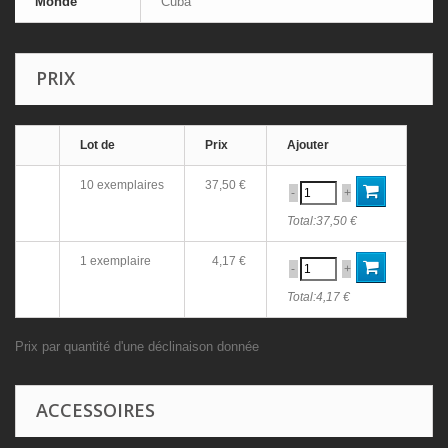
Monde
Cuba
PRIX
Lot de
Prix
Ajouter
10 exemplaires
37,50 €
-
+
Total:
37,50 €
1 exemplaire
4,17 €
-
+
Total:
4,17 €
Prix par quantité d'une déclinaison donnée
ACCESSOIRES