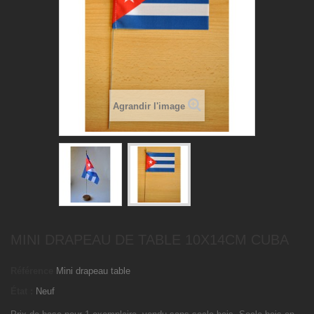
Agrandir l'image
MINI DRAPEAU DE TABLE 10X14CM CUBA
Référence
Mini drapeau table
État :
Neuf