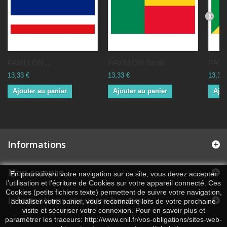
PAVILLON...
PAVILLON Benin
PAVI
13,33 €
13,33 €
13,33 
Ajouter au panier
Ajouter au panier
Ajou
Informations
Mon compte
En poursuivant votre navigation sur ce site, vous devez accepter
l’utilisation et l'écriture de Cookies sur votre appareil connecté. Ces
Cookies (petits fichiers texte) permettent de suivre votre navigation,
Informations sur votre boutique
actualiser votre panier, vous reconnaitre lors de votre prochaine
visite et sécuriser votre connexion. Pour en savoir plus et
paramétrer les traceurs: http://www.cnil.fr/vos-obligations/sites-web-